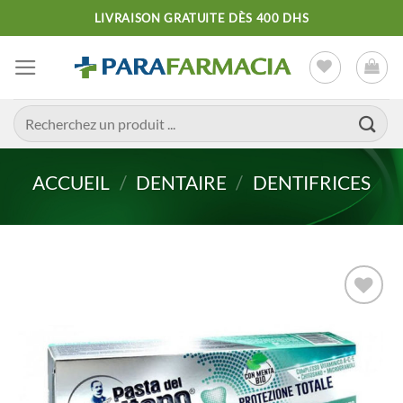
Passer
LIVRAISON GRATUITE DÈS 400 DHS
au
contenu
Recherche
pour :
ACCUEIL
/
DENTAIRE
/
DENTIFRICES
Ajouter
à la liste
d’envies