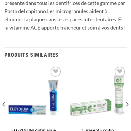
présente dans tous les dentifrices de cette gamme par
Pasta del capitano.Les microgranules aident à
éliminer la plaque dans les espaces interdentaires. Et
la vitamine ACE apporte fraîcheur et soin à vos dents !
PRODUITS SIMILAIRES
Ajouter
Ajouter
à la
à la
liste
liste
d’envies
d’envies
ELGYDIUM Antiplaque
Curasept EcoBio