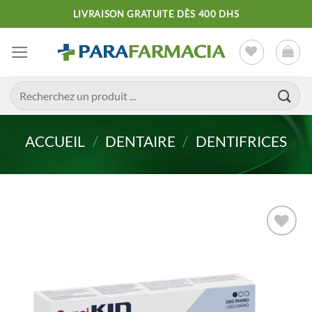
Passer
LIVRAISON GRATUITE DÈS 400 DHS
au
contenu
Recherche
pour :
ACCUEIL
/
DENTAIRE
/
DENTIFRICES
Ajouter
à la liste
d’envies