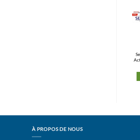
Ajouter
Ajouter
à la liste
à la liste
d’envies
d’envies
Vitis Dentifrice
Halazon Dentifrice Medical
Se
Orthodontic 100ml
75ml
Act
55,13
Dhs
45,00
Dhs
Ajouter au panier
Ajouter au panier
À PROPOS DE NOUS