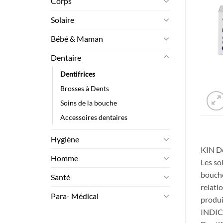
Corps
Solaire
Bébé & Maman
Dentaire
Dentifrices
Brosses à Dents
Soins de la bouche
Accessoires dentaires
Hygiène
KIN De
Homme
Les so
bouche
Santé
relati
Para- Médical
produi
INDI