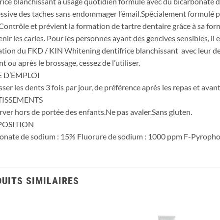
rice blanchissant à usage quotidien formulé avec du bicarbonate d
ssive des taches sans endommager l’émail.Spécialement formulé po
Contrôle et prévient la formation de tartre dentaire grâce à sa f
enir les caries. Pour les personnes ayant des gencives sensibles, il 
isation du FKD / KIN Whitening dentifrice blanchissant avec leur d
t ou après le brossage, cessez de l’utiliser.
 D’EMPLOI
sser les dents 3 fois par jour, de préférence après les repas et ava
TISSEMENTS
ver hors de portée des enfants.Ne pas avaler.Sans gluten.
OSITION
onate de sodium : 15% Fluorure de sodium : 1000 ppm F-Pyropho
UITS SIMILAIRES