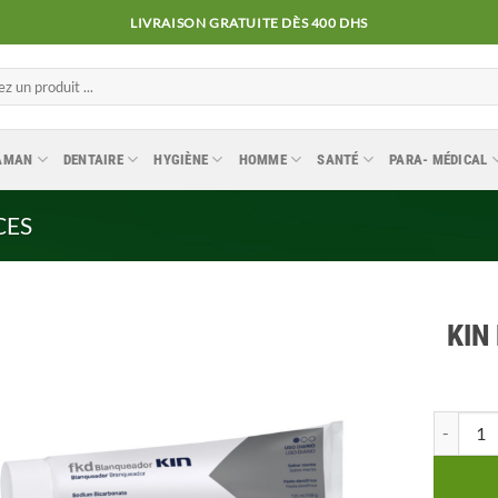
LIVRAISON GRATUITE DÈS 400 DHS
MAMAN
DENTAIRE
HYGIÈNE
HOMME
SANTÉ
PARA- MÉDICAL
CES
KIN 
Ajouter
quantité 
à la
liste
d’envies