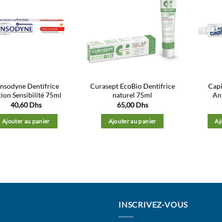
Ajouter
Ajouter
à la liste
à la liste
d’envies
d’envies
nsodyne Dentifrice
Curasept EcoBio Dentifrice
Capi
ion Sensibilité 75ml
naturel 75ml
An
40,60
Dhs
65,00
Dhs
Ajouter au panier
Ajouter au panier
Aj
INSCRIVEZ-VOUS