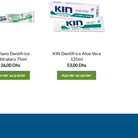
Ajouter
Ajouter
à la liste
à la liste
d’envies
d’envies
tano Dentifrice
KIN Dentifrice Aloe Vera
titrataro 75ml
125ml
26,00
Dhs
53,00
Dhs
outer au panier
Ajouter au panier