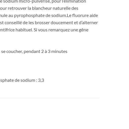
e sodium micro-pulvérisé, pour l’élimination
ur retrouver la blancheur naturelle des
ormule au pyrophosphate de sodium.Le fluorure aide
est conseillé de les brosser doucement et d’alterner
entifrice habituel. Si vous remarquez une gêne
nt se coucher, pendant 2 à 3 minutes
sphate de sodium : 3,3