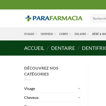
Passer
au
contenu
Recherche
pour :
VISAGE
CHEVEUX
CORPS
SOLAIRE
BÉBÉ & 
ACCUEIL
/
DENTAIRE
/
DENTIFRI
DÉCOUVREZ NOS
CATÉGORIES
Visage
Cheveux