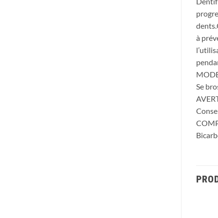
Dentif
progre
dents.
à prév
l’util
pendan
MODE
Se bro
AVER
Conser
COMP
Bicarb
PROD