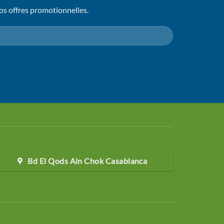
os offres promotionnelles.
Bd El Qods Ain Chok Casablanca