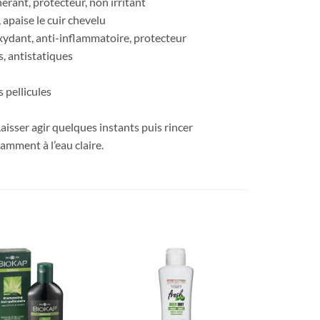
énérant, protecteur, non irritant
 apaise le cuir chevelu
oxydant, anti-inflammatoire, protecteur
s, antistatiques
s pellicules
sser agir quelques instants puis rincer
amment à l’eau claire.
Ajouter
Ajouter
à la liste
à la liste