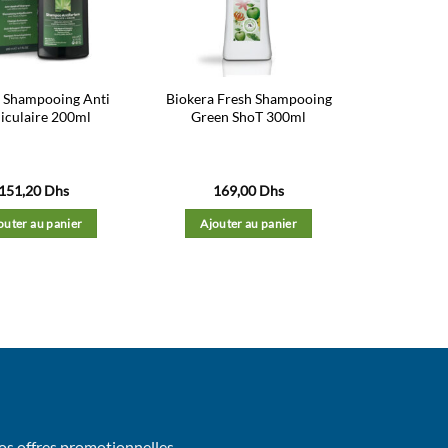
d’envies
d’envies
 Shampooing Anti
Biokera Fresh Shampooing
liculaire 200ml
Green ShoT 300ml
151,20
Dhs
169,00
Dhs
outer au panier
Ajouter au panier
os offres promotionnelles.