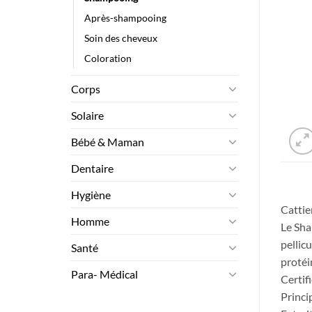
Après-shampooing
Soin des cheveux
Coloration
Corps
Solaire
Bébé & Maman
Dentaire
Hygiène
Cattie
Homme
Le Sha
pellicu
Santé
protéin
Para- Médical
Certif
Princi