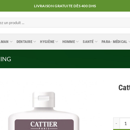
LIVRAISON GRATUITE DÈS 400 DHS
MAMAN
DENTAIRE
HYGIÈNE
HOMME
SANTÉ
PARA- MÉDICAL
ING
Cat
Ajouter
à la
liste
quantité 
d’envies