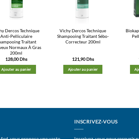
d’envies
d’envies
hy Dercos Technique
Vichy Dercos Technique
Biokap
Anti-Pelliculaire
Shampooing Traitant Sébo-
Pel
hampooing Traitant
Correcteur 200ml
veux Normaux À Gras
200ml
128,00
Dhs
121,90
Dhs
Ajouter au panier
Ajouter au panier
Aj
INSCRIVEZ-VOUS
 Med, vous propose une vaste
Inscrivez-vous pour recevoir n