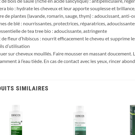
 de bois de saule (riche en acide salicylique) : antipelliculaire, rég
era bio : hydrate les cheveux et leur apporte souplesse et brillance,
re de plantes (lavande, romarin, sauge, thym) : adoucissant, anti-
nes de blé : nourrissantes, protectrices, réparatrices, adoucissante
essentielle de tea tree bio : adoucissante, astringente
t de fleur d’hibiscus : nourrit efficacement le cheveu et supprime le
ls d’utilisation
uer sur cheveux mouillés. Faire mousser en massant doucement. Lai
mment à l’eau tiède. En cas de contact avec les yeux, rincer abond
UITS SIMILAIRES
Ajouter
Ajouter
à la liste
à la liste