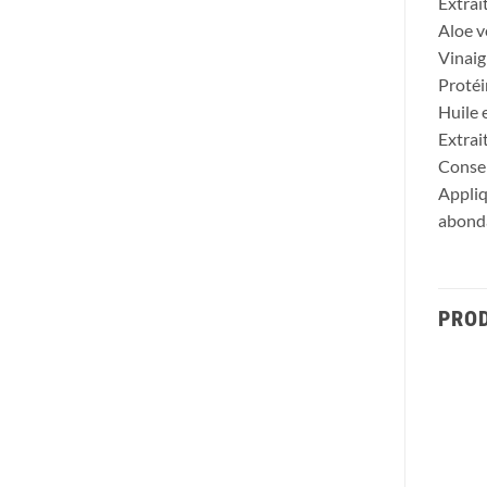
Extrait
Aloe v
Vinaig
Protéi
Huile 
Extrai
Consei
Appliq
abonda
PROD
Ajouter
Ajouter
à la liste
à la liste