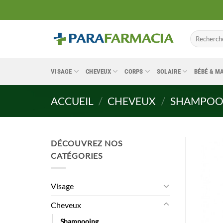
Passer
au
contenu
Recherche
pour :
VISAGE
CHEVEUX
CORPS
SOLAIRE
BÉBÉ & 
ACCUEIL
/
CHEVEUX
/
SHAMPOO
DÉCOUVREZ NOS
CATÉGORIES
Visage
Cheveux
Shampooing