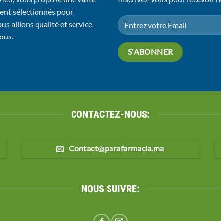
ent sélectionnés pour
us allions qualité et service
vous.
CONTACTEZ-NOUS:
Contact@parafarmacia.ma
NOUS SUIVRE: