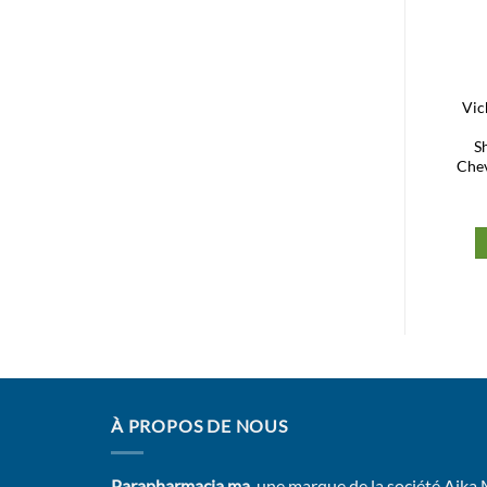
d’envies
d’envies
Biokera Shampoing
Biorga Cystiphane
Vic
Cheveux Gras
Shampooing Anti
Pelliculaire Intensif DS
S
200ml
Che
192,00
Dhs
182,00
Dhs
Ajouter au panier
Ajouter au panier
À PROPOS DE NOUS
Parapharmacia.ma
, une marque de la société Aika