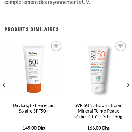
complètement des rayonnements UV.
PRODUITS SIMILAIRES
Ajouter
Ajouter
à la
à la
liste
liste
d’envies
d’envies
Daylong Extrême Lait
SVR SUN SECURE Écran
Solaire SPF50+
Minéral Teinté Peaux
sèches à très sèches 60g
149,00
Dhs
166,00
Dhs