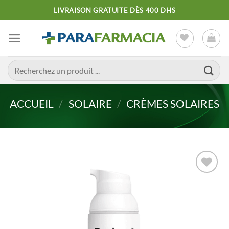
Passer
LIVRAISON GRATUITE DÈS 400 DHS
au
contenu
Recherche
pour :
ACCUEIL
/
SOLAIRE
/
CRÈMES SOLAIRES
Ajouter
à la liste
d’envies