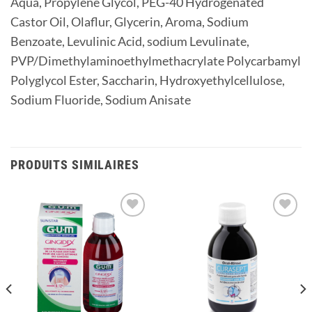
Aqua, Propylene Glycol, PEG-40 Hydrogenated
Castor Oil, Olaflur, Glycerin, Aroma, Sodium
Benzoate, Levulinic Acid, sodium Levulinate,
PVP/Dimethylaminoethylmethacrylate Polycarbamyl
Polyglycol Ester, Saccharin, Hydroxyethylcellulose,
Sodium Fluoride, Sodium Anisate
PRODUITS SIMILAIRES
Ajouter
Ajouter
à la
à la
liste
liste
d’envies
d’envies