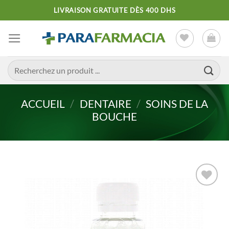
Passer
LIVRAISON GRATUITE DÈS 400 DHS
au
contenu
Recherche
pour :
ACCUEIL
/
DENTAIRE
/
SOINS DE LA
BOUCHE
Ajouter
à la liste