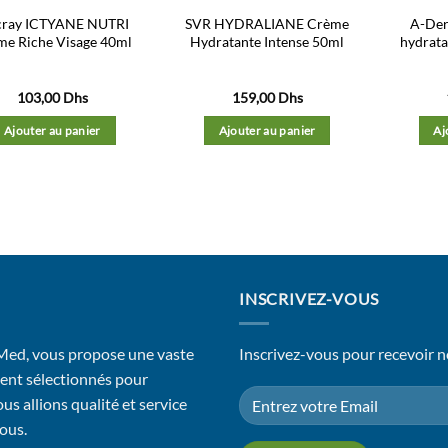
ray ICTYANE NUTRI
SVR HYDRALIANE Crème
A-De
me Riche Visage 40ml
Hydratante Intense 50ml
hydrata
103,00
Dhs
159,00
Dhs
Ajouter au panier
Ajouter au panier
Aj
INSCRIVEZ-VOUS
 Med, vous propose une vaste
Inscrivez-vous pour recevoir n
ent sélectionnés pour
us allions qualité et service
vous.