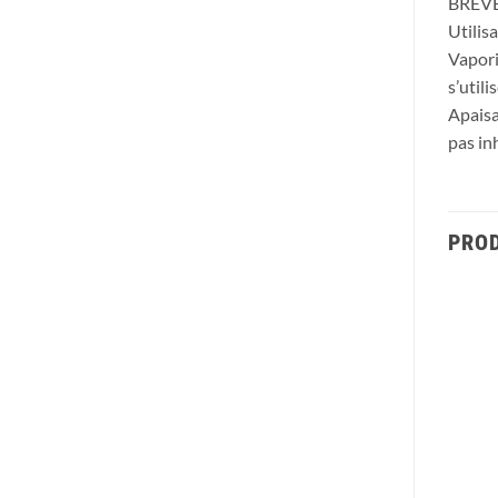
BREVE
Utilis
Vapori
s’util
Apaisa
pas inh
PROD
Ajouter
Ajouter
à la liste
à la liste
d’envies
d’envies