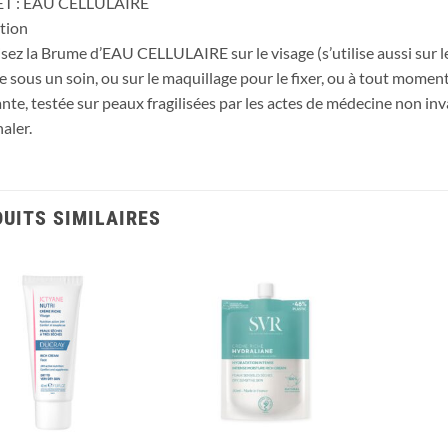
T : EAU CELLULAIRE
ation
sez la Brume d’EAU CELLULAIRE sur le visage (s’utilise aussi sur le
ise sous un soin, ou sur le maquillage pour le fixer, ou à tout mome
nte, testée sur peaux fragilisées par les actes de médecine non inv
aler.
UITS SIMILAIRES
Ajouter
Ajouter
à la liste
à la liste
d’envies
d’envies