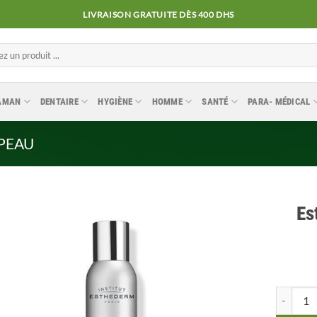
LIVRAISON GRATUITE DÈS 400 DHS
MAMAN
DENTAIRE
HYGIÈNE
HOMME
SANTÉ
PARA- MÉDICAL
 PEAU
Es
Ajouter
à la
liste
quantité
d’envies