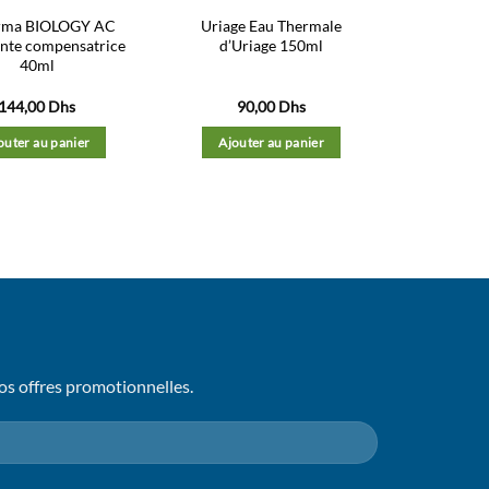
rma BIOLOGY AC
Uriage Eau Thermale
nte compensatrice
d’Uriage 150ml
40ml
144,00
Dhs
90,00
Dhs
outer au panier
Ajouter au panier
os offres promotionnelles.