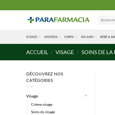
Passer
au
contenu
Recherche
pour :
VISAGE
CHEVEUX
CORPS
SOLAIRE
BÉBÉ & 
ACCUEIL
/
VISAGE
/
SOINS DE LA
DÉCOUVREZ NOS
CATÉGORIES
Visage
Crème visage
Soins du visage