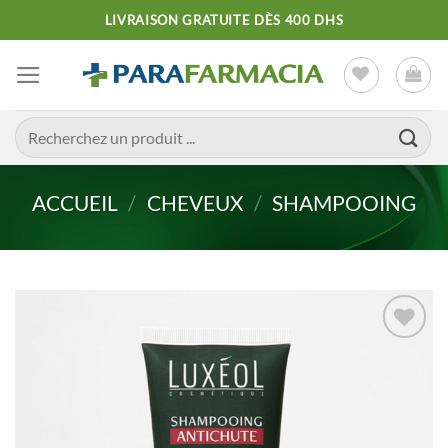
Passer
LIVRAISON GRATUITE DÈS 400 DHS
au
contenu
Recherche
pour :
ACCUEIL
/
CHEVEUX
/
SHAMPOOING
Ajouter
à la liste
d’envies