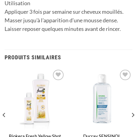
Utilisation
Appliquer 3 fois par semaine sur cheveux mouillés.
Masser jusqu’à l’apparition d’une mousse dense.
Laisser reposer quelques minutes avant de rincer.
PRODUITS SIMILAIRES
Ajouter
Ajouter
à la
à la
liste
liste
d’envies
d’envies
Biokera Fresh Yellow Shot
Ducray SENSINOL