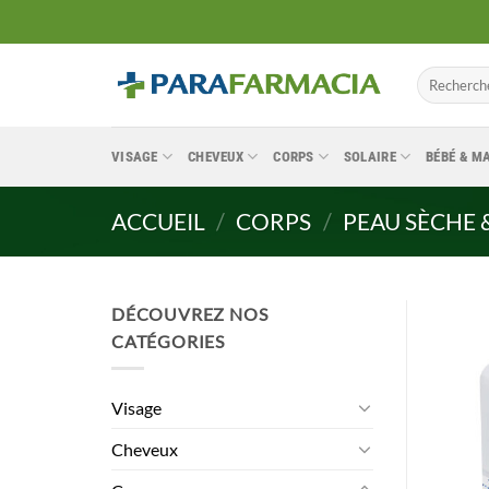
Passer
au
contenu
Recherche
pour :
VISAGE
CHEVEUX
CORPS
SOLAIRE
BÉBÉ & 
ACCUEIL
/
CORPS
/
PEAU SÈCHE 
DÉCOUVREZ NOS
CATÉGORIES
Visage
Cheveux