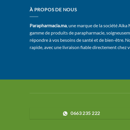
À PROPOS DE NOUS
Parapharmacia.ma
, une marque de la société Aika
gamme de produits de parapharmacie, soigneusem
répondre à vos besoins de santé et de bien-être. No
rapide, avec une livraison fiable directement chez 
0663 235 222