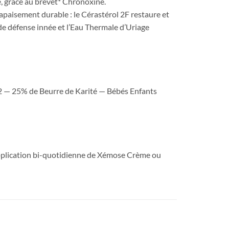
 grâce au brevet* Chronoxine.
apaisement durable : le Cérastérol 2F restaure et
de défense innée et l’Eau Thermale d’Uriage
 — 25% de Beurre de Karité — Bébés Enfants
Application bi-quotidienne de Xémose Crème ou