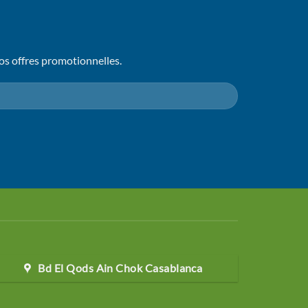
os offres promotionnelles.
Bd El Qods Ain Chok Casablanca