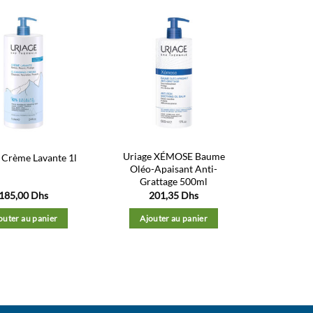
Ajouter
Ajouter
à la liste
à la liste
d’envies
d’envies
Uriage XÉMOSE Baume
 Crème Lavante 1l
Oléo-Apaisant Anti-
Grattage 500ml
185,00
Dhs
201,35
Dhs
outer au panier
Ajouter au panier