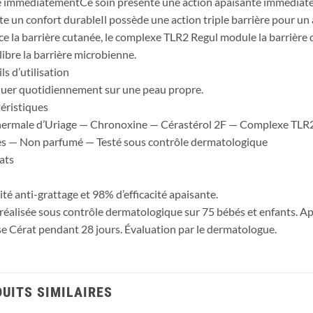
 immédiatementCe soin présente une action apaisante immédiate,
e un confort durableIl possède une action triple barrière pour un 
ce la barrière cutanée, le complexe TLR2 Regul module la barrière 
libre la barrière microbienne.
ls d’utilisation
uer quotidiennement sur une peau propre.
éristiques
ermale d’Uriage — Chronoxine — Cérastérol 2F — Complexe TLR2
s — Non parfumé — Testé sous contrôle dermatologique
ats
cité anti-grattage et 98% d’efficacité apaisante.
réalisée sous contrôle dermatologique sur 75 bébés et enfants. 
 Cérat pendant 28 jours. Évaluation par le dermatologue.
UITS SIMILAIRES