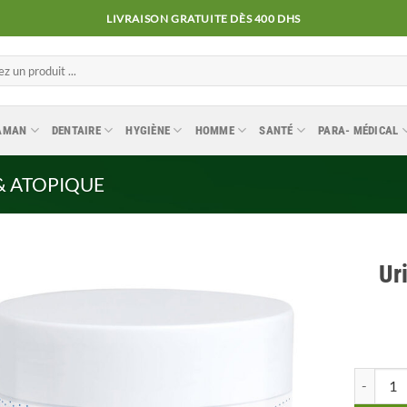
LIVRAISON GRATUITE DÈS 400 DHS
MAMAN
DENTAIRE
HYGIÈNE
HOMME
SANTÉ
PARA- MÉDICAL
& ATOPIQUE
Ur
Ajouter
à la
liste
quantité 
d’envies