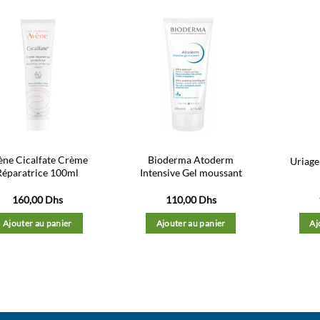
Ajouter
Ajouter
à la liste
à la liste
d’envies
d’envies
ène Cicalfate Crème
Bioderma Atoderm
Uriage
Réparatrice 100ml
Intensive Gel moussant
160,00
Dhs
110,00
Dhs
Ajouter au panier
Ajouter au panier
Aj