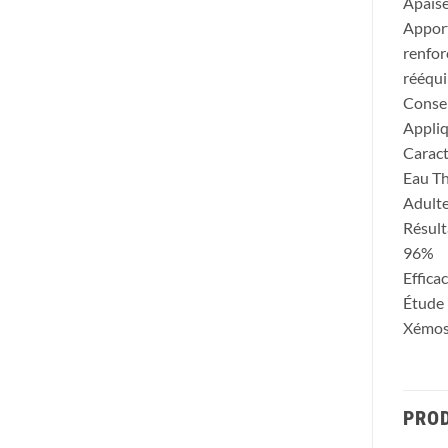
Apaise
Apport
renfor
rééqui
Consei
Appliq
Caract
Eau Th
Adulte
Résult
96%
Effica
Étude 
Xémose
PROD