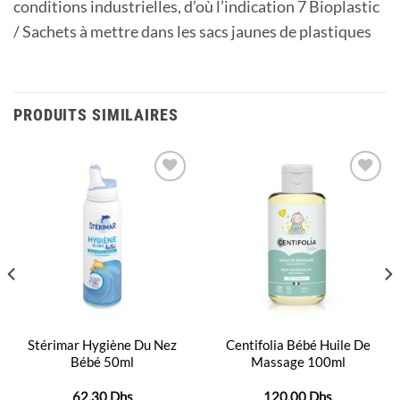
conditions industrielles, d’où l’indication 7 Bioplastic
/ Sachets à mettre dans les sacs jaunes de plastiques
PRODUITS SIMILAIRES
Ajouter
Ajouter
à la
à la
liste
liste
d’envies
d’envies
Stérimar Hygiène Du Nez
Centifolia Bébé Huile De
Bébé 50ml
Massage 100ml
62,30
Dhs
120,00
Dhs