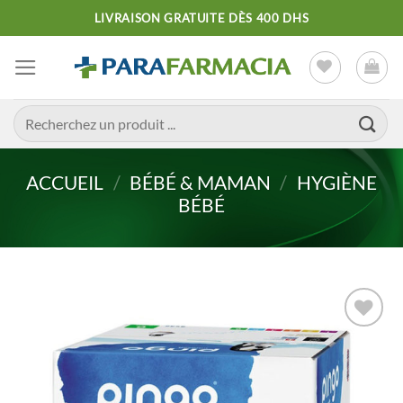
Passer
LIVRAISON GRATUITE DÈS 400 DHS
au
contenu
Recherche
pour :
ACCUEIL
/
BÉBÉ & MAMAN
/
HYGIÈNE
BÉBÉ
Ajouter
à la liste