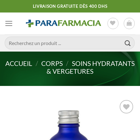
Passer
LIVRAISON GRATUITE DÈS 400 DHS
au
contenu
Recherche
pour :
ACCUEIL
/
CORPS
/
SOINS HYDRATANTS
& VERGETURES
Ajouter
à la liste