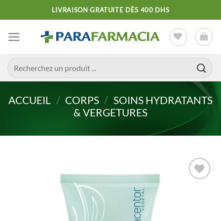
Passer
LIVRAISON GRATUITE DÈS 400 DHS
au
contenu
Recherche
pour :
ACCUEIL
/
CORPS
/
SOINS HYDRATANTS
& VERGETURES
Ajouter
à la liste