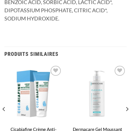
BENZOIC ACID, SORBIC ACID, LACTIC ACID*,
DIPOTASSIUM PHOSPHATE, CITRIC ACID*,
SODIUM HYDROXIDE.
PRODUITS SIMILAIRES
Ajouter
Ajouter
à la
à la
liste
liste
d’envies
d’envies
Cicabiafine Crème Anti-
Dermacare Gel Moussant