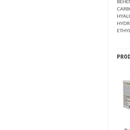
BEHEN
CARBO
HYALU
HYDR
ETHY
PROD
Ajouter
Ajouter
à la liste
à la liste
d’envies
d’envies