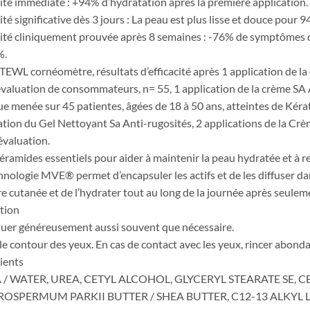
cité immédiate : +94% d’hydratation après la première application.
cité significative dès 3 jours : La peau est plus lisse et douce po
cité cliniquement prouvée après 8 semaines : -76% de symptômes de
%.
TEWL cornéomètre, résultats d’efficacité après 1 application de 
valuation de consommateurs, n= 55, 1 application de la crème SA 
ue menée sur 45 patientes, âgées de 18 à 50 ans, atteintes de Kérato
ation du Gel Nettoyant Sa Anti-rugosités, 2 applications de la Cr
valuation.
céramides essentiels pour aider à maintenir la peau hydratée et à re
hnologie MVE® permet d’encapsuler les actifs et de les diffuser da
re cutanée et de l’hydrater tout au long de la journée après seulem
ation
uer généreusement aussi souvent que nécessaire.
 le contour des yeux. En cas de contact avec les yeux, rincer ab
ients
/ WATER, UREA, CETYL ALCOHOL, GLYCERYL STEARATE SE, 
OSPERMUM PARKII BUTTER / SHEA BUTTER, C12-13 ALKYL L