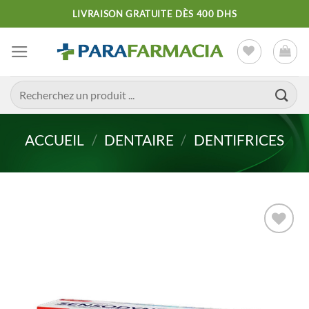
Passer
LIVRAISON GRATUITE DÈS 400 DHS
au
contenu
Recherche
pour :
ACCUEIL
/
DENTAIRE
/
DENTIFRICES
Ajouter
à la liste
d’envies