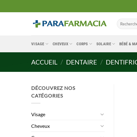
Passer
au
contenu
Recherche
pour :
VISAGE
CHEVEUX
CORPS
SOLAIRE
BÉBÉ & 
ACCUEIL
/
DENTAIRE
/
DENTIFRI
DÉCOUVREZ NOS
CATÉGORIES
Visage
Cheveux