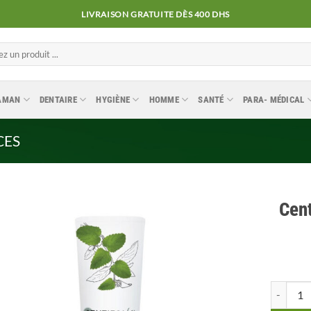
LIVRAISON GRATUITE DÈS 400 DHS
MAMAN
DENTAIRE
HYGIÈNE
HOMME
SANTÉ
PARA- MÉDICAL
CES
Cent
Ajouter
à la
liste
quantité 
d’envies