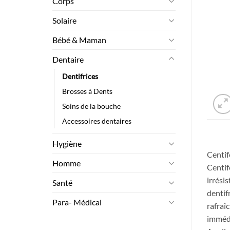
Corps
Solaire
Bébé & Maman
Dentaire
Dentifrices
Brosses à Dents
Soins de la bouche
Accessoires dentaires
Hygiène
Centif
Homme
Centif
irrési
Santé
dentif
Para- Médical
rafraî
imméd