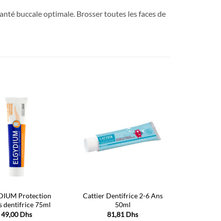
anté buccale optimale. Brosser toutes les faces de
Ajouter
Ajouter
à la liste
à la liste
d’envies
d’envies
DIUM Protection
Cattier Dentifrice 2-6 Ans
s dentifrice 75ml
50ml
49,00
Dhs
81,81
Dhs