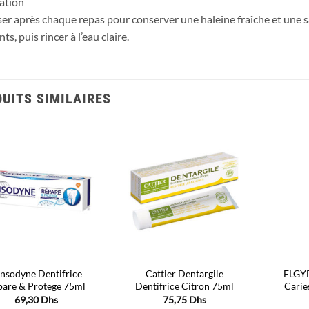
ation
iser après chaque repas pour conserver une haleine fraîche et une s
ts, puis rincer à l’eau claire.
UITS SIMILAIRES
Ajouter
Ajouter
à la liste
à la liste
d’envies
d’envies
nsodyne Dentifrice
Cattier Dentargile
ELGY
pare & Protege 75ml
Dentifrice Citron 75ml
Carie
69,30
Dhs
75,75
Dhs