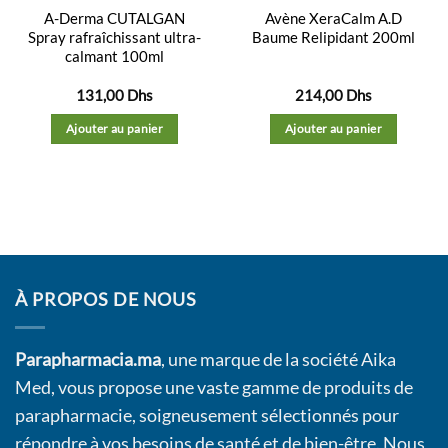
A-Derma CUTALGAN
Avène XeraCalm A.D
Spray rafraîchissant ultra-
Baume Relipidant 200ml
calmant 100ml
131,00
Dhs
214,00
Dhs
Ajouter au panier
Ajouter au panier
À PROPOS DE NOUS
Parapharmacia.ma
, une marque de la société Aika
Med, vous propose une vaste gamme de produits de
parapharmacie, soigneusement sélectionnés pour
répondre à vos besoins de santé et de bien-être. Nous