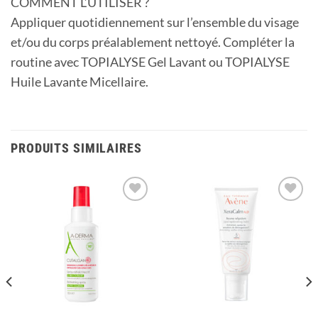
COMMENT L’UTILISER ?
Appliquer quotidiennement sur l’ensemble du visage
et/ou du corps préalablement nettoyé. Compléter la
routine avec TOPIALYSE Gel Lavant ou TOPIALYSE
Huile Lavante Micellaire.
PRODUITS SIMILAIRES
Ajouter
Ajouter
à la
à la
liste
liste
d’envies
d’envies