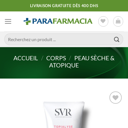
Passer
LIVRAISON GRATUITE DÈS 400 DHS
au
contenu
Recherche
pour :
ACCUEIL
/
CORPS
/
PEAU SÈCHE &
ATOPIQUE
Ajouter
à la liste