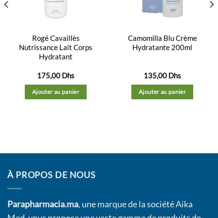
Rogé Cavaillès
Camomilla Blu Crème
Nutrissance Lait Corps
Hydratante 200ml
Hydratant
175,00
Dhs
135,00
Dhs
Ajouter au panier
Ajouter au panier
À PROPOS DE NOUS
Parapharmacia.ma
, une marque de la société Aika
Med, vous propose une vaste gamme de produits de