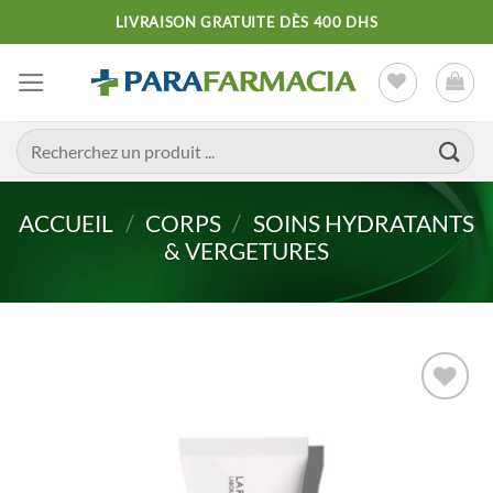
Passer
LIVRAISON GRATUITE DÈS 400 DHS
au
contenu
Recherche
pour :
ACCUEIL
/
CORPS
/
SOINS HYDRATANTS
& VERGETURES
Ajouter
à la liste