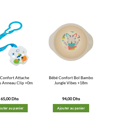
Ajouter
Ajouter
à la liste
à la liste
d’envies
d’envies
Confort Attache
Bébé Confort Bol Bambo
s Anneau Clip +0m
Jungle Vibes +18m
65,00
Dhs
94,00
Dhs
outer au panier
Ajouter au panier