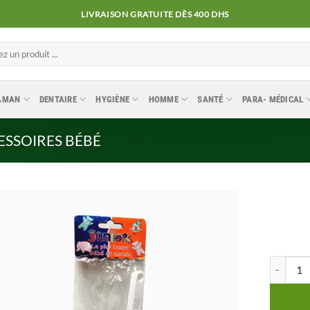
LIVRAISON GRATUITE DÈS 400 DHS
MAMAN
DENTAIRE
HYGIÈNE
HOMME
SANTÉ
PARA- MÉDICAL
ESSOIRES BÉBÉ
Ajouter
quantité 
à la
liste
d’envies