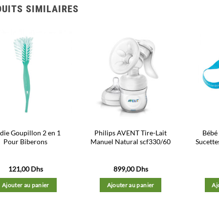
UITS SIMILAIRES
Ajouter
Ajouter
à la liste
à la liste
d’envies
d’envies
die Goupillon 2 en 1
Philips AVENT Tire-Lait
Bébé 
Pour Biberons
Manuel Natural scf330/60
Sucette
121,00
Dhs
899,00
Dhs
Ajouter au panier
Ajouter au panier
Aj