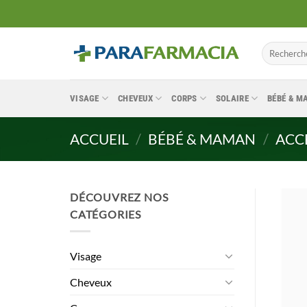
Passer
au
contenu
Recherche
pour :
VISAGE
CHEVEUX
CORPS
SOLAIRE
BÉBÉ & 
ACCUEIL
/
BÉBÉ & MAMAN
/
ACC
DÉCOUVREZ NOS
CATÉGORIES
Visage
Cheveux