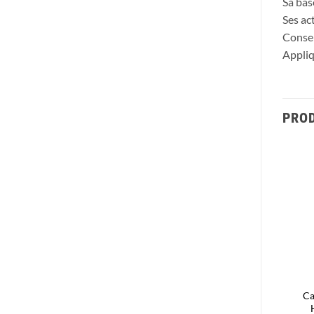
Sa bas
Ses ac
Conseil
Appliq
PROD
Ajouter
Ajouter
à la liste
à la liste
d’envies
d’envies
CERAVE BAUME
Eneomey Perfect Body 30
Ca
HYDRATANT 454G
Lait Corporel Raffermissant