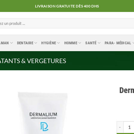
LIVRAISON GRATUITE DÈS 400 DHS
MAMAN
DENTAIRE
HYGIÈNE
HOMME
SANTÉ
PARA- MÉDICAL
ATANTS & VERGETURES
Derm
Ajouter
à la
liste
quantité 
d’envies