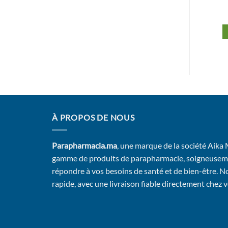
150ml
170,00
Dhs
650,00
Dhs
Ajouter au panier
Ajouter au panier
À PROPOS DE NOUS
Parapharmacia.ma
, une marque de la société Aika
gamme de produits de parapharmacie, soigneusem
répondre à vos besoins de santé et de bien-être. No
rapide, avec une livraison fiable directement chez 