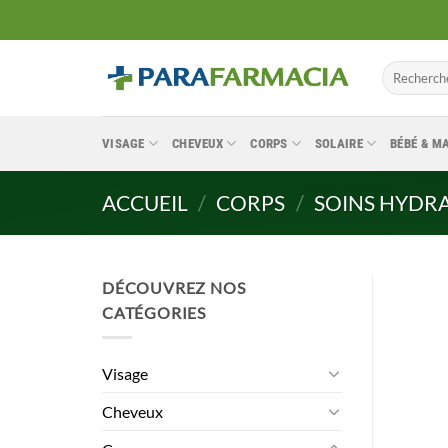
Passer
au
contenu
Recherche
pour :
VISAGE
CHEVEUX
CORPS
SOLAIRE
BÉBÉ & 
ACCUEIL
/
CORPS
/
SOINS HYDR
DÉCOUVREZ NOS
CATÉGORIES
Visage
Cheveux