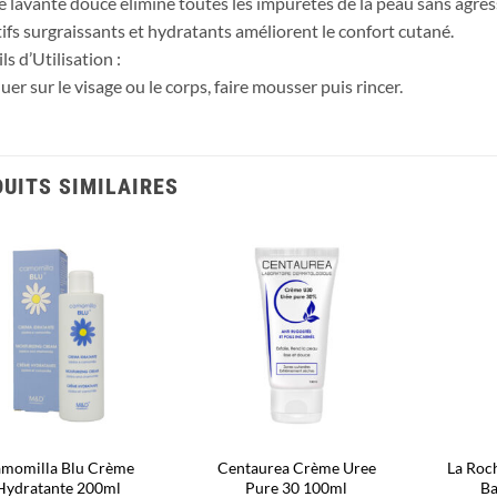
e lavante douce élimine toutes les impuretés de la peau sans agres
tifs surgraissants et hydratants améliorent le confort cutané.
s d’Utilisation :
uer sur le visage ou le corps, faire mousser puis rincer.
UITS SIMILAIRES
Ajouter
Ajouter
à la liste
à la liste
d’envies
d’envies
momilla Blu Crème
Centaurea Crème Uree
La Roc
Hydratante 200ml
Pure 30 100ml
Ba