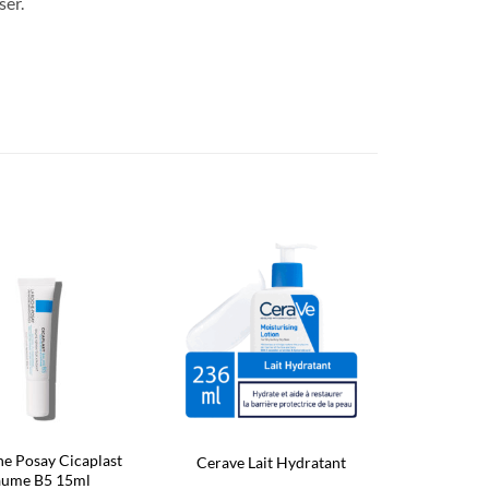
ser.
Ajouter
Ajouter
à la liste
à la liste
d’envies
d’envies
he Posay Cicaplast
Cerave Lait Hydratant
ume B5 15ml