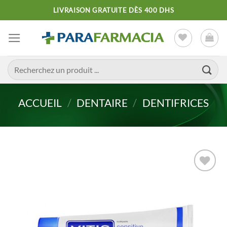
Passer
LIVRAISON GRATUITE DÈS 400 DHS
au
contenu
Recherche
pour :
ACCUEIL
/
DENTAIRE
/
DENTIFRICES
Ajouter
à la liste
d’envies