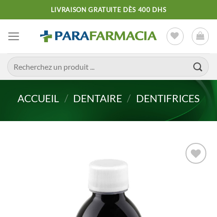
Passer
LIVRAISON GRATUITE DÈS 400 DHS
au
contenu
Recherche
pour :
ACCUEIL
/
DENTAIRE
/
DENTIFRICES
Ajouter
à la liste
d’envies