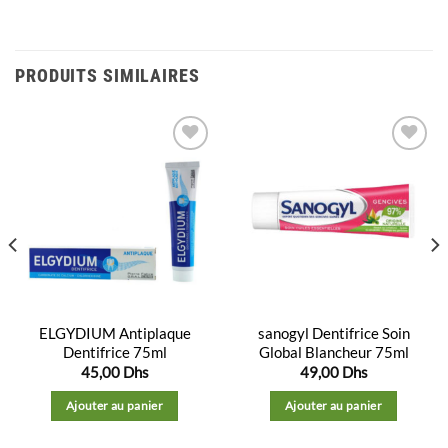
PRODUITS SIMILAIRES
Ajouter
Ajouter
à la
à la
liste
liste
d’envies
d’envies
ELGYDIUM Antiplaque
sanogyl Dentifrice Soin
Dentifrice 75ml
Global Blancheur 75ml
45,00
Dhs
49,00
Dhs
Ajouter au panier
Ajouter au panier