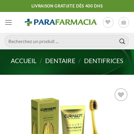
Passer
LIVRAISON GRATUITE DÈS 400 DHS
au
contenu
Recherche
pour :
ACCUEIL
/
DENTAIRE
/
DENTIFRICES
Ajouter
à la liste
d’envies