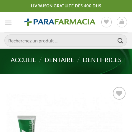
Passer
LIVRAISON GRATUITE DÈS 400 DHS
au
contenu
Recherche
pour :
ACCUEIL
/
DENTAIRE
/
DENTIFRICES
Ajouter
à la liste
d’envies